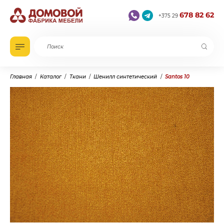
678 82 62
+375 29
Главная
Каталог
Ткани
Шенилл синтетический
Santos 10