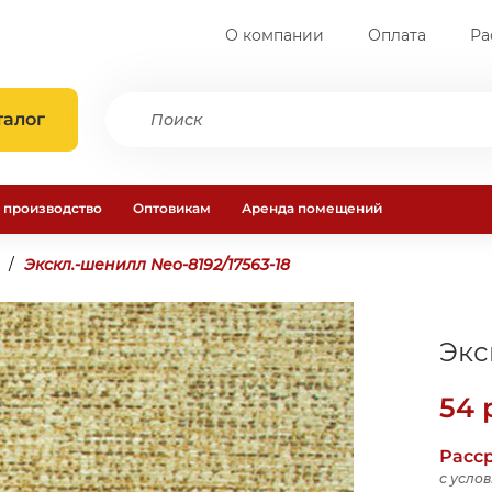
О компании
Оплата
Ра
талог
 производство
Оптовикам
Аренда помещений
Экскл.-шенилл Neo-8192/17563-18
Экс
54
р
Расср
с усло