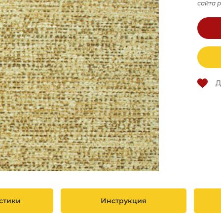
сайта 
Д
стики
Инструкция