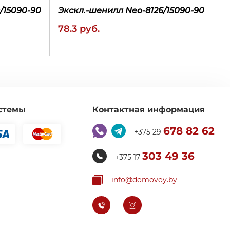
/15090-90
Экскл.-шенилл Neo-8126/15090-90
78.3 руб.
стемы
Контактная информация
678 82 62
+375 29
сравнение
быстрая
избранное
сравнение
покупка
303 49 36
+375 17
info@domovoy.by