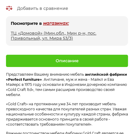
Добавить в сравнение
Посмотрите в
магазинах:
ТЦ «Домовой» (Мин.обл., Мин р-н, пос.
Привольный, ул. Мира 53/3)
Описание
Представляем Вашему вниманию мебель
английской фабрики
«Perfect furniture»
. Англичане, муж и жена - Майкл и Ева
Майерс в 1975 году основали в Индонезии дочернюю компанию
«Gold Craft ltd», тем самым расширив производство своей
мебели.
«Gold Craft» на протяжении уже 34 лет производит мебель
превосходного качества для покупателей разных стран. Уважая
национальные особенности и культуру каждой страны, фабрика
придерживается основного принципа в своей работе -
«соответствовать требованиям покупателей».
Важным достоинством мебели фабрики Gold Craft является ее