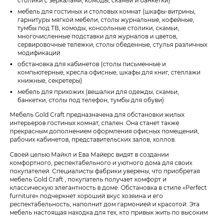
столики с зеркалами, комоды, скамьи и банкетки)
мебель для гостиных и столовых комнат (шкафы-витрины,
гарнитуры мягкой мебели, столы журнальные, кофейные,
тумбы под ТВ, комоды, консольные столики, скамьи,
многочисленные подставки для журналов и цветов,
сервировочные тележки; столы обеденные, стулья различных
модификаций
обстановка для кабинетов (столы письменные и
компьютерные, кресла офисные, шкафы для книг, стеллажи
книжные, секретеры)
мебель для прихожих (вешалки для одежды, скамьи,
банкетки, столы под телефон, тумбы для обуви)
Мебель Gold Craft предназначена для обстановки жилых
интерьеров гостиных комнат, спален. Она станет также
прекрасным дополнением оформления офисных помещений,
рабочих кабинетов, представительских залов, холлов.
Своей целью Майкл и Ева Майерс видят в создании
комфортного, респектабельного и уютного дома для своих
покупателей. Специалисты фабрики уверены, что приобретая
мебель Gold Craft , покупатель получает комфорт и
классическую элегантность в доме. Обстановка в стиле «Perfect
furniture» подчеркнет хороший вкус хозяина и его
респектабельность, наполнит дом гармонией и красотой. Эта
мебель настоящая находка для тех, кто привык жить по высоким