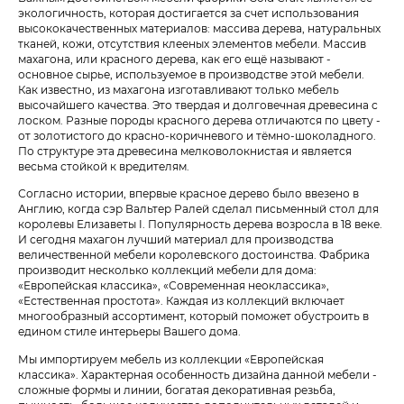
экологичность, которая достигается за счет использования
высококачественных материалов: массива дерева, натуральных
тканей, кожи, отсутствия клееных элементов мебели. Массив
махагона, или красного дерева, как его ещё называют -
основное сырье, используемое в производстве этой мебели.
Как известно, из махагона изготавливают только мебель
высочайшего качества. Это твердая и долговечная древесина с
лоском. Разные породы красного дерева отличаются по цвету -
от золотистого до красно-коричневого и тёмно-шоколадного.
По структуре эта древесина мелковолокнистая и является
весьма стойкой к вредителям.
Согласно истории, впервые красное дерево было ввезено в
Англию, когда сэр Вальтер Ралей сделал письменный стол для
королевы Елизаветы I. Популярность дерева возросла в 18 веке.
И сегодня махагон лучший материал для производства
величественной мебели королевского достоинства. Фабрика
производит несколько коллекций мебели для дома:
«Европейская классика», «Современная неоклассика»,
«Естественная простота». Каждая из коллекций включает
многообразный ассортимент, который поможет обустроить в
едином стиле интерьеры Вашего дома.
Мы импортируем мебель из коллекции «Европейская
классика». Характерная особенность дизайна данной мебели -
сложные формы и линии, богатая декоративная резьба,