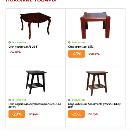
В наличии
В наличии
Стол кофейный FS-26-5
Стол кофейный S51C
1 703 руб.
-43%
908 руб.
В наличии
В наличии
Стол кофейный Sacramento (RT295В-OCC)
Стол кофейный Sacramento (RT295В-OCC)
капуч
дуб
-29%
-29%
221 руб.
221 руб.