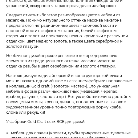
пышность, большое количество дополнительных деталей и
украшений, вычурность, характерная для стиля барокко.
Следует отметить богатое разнообразие цветов мебели из
махагона. Помимо натурального оттенка массива махагона
предлагаются нетрадиционные цвета - слоновой кости и
слоновой кости с эффектом старения, белый с эффектом
старения и золотым прокрасом, нежно-кремовый с различной
отделкой, цвет медного золота, а также цвета серебряной и
золотой глазури.
Необычное дизайнерское решение в декоре деревянных
элементов из традиционного оттенка массива махагона -
отделка резьбы в цвет серебряной или золотой глазури.
Настоящим чудом дизайнерской и конструкторской мысли
можно назвать одноимённое с названием фабрики направление
в коллекции Gold craft («золотой мастер»). Это уникальная
мебель в форме различных животных (медведей, черепах,
крабов, ракушек, слонов и др.). Вот уж действительно достойны
восхищения столы, кресла, диваны, выполненные на высоком
художественном уровне, точно повторяющие форму краба,
слона или ракушки!
У фабрики Gold Craft есть ВСЕ для дома!:
мебель для спален (кровати, тумбы прикроватные, туалетные