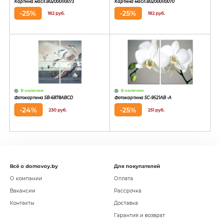
Картина масл.B02000110073
Картина масл.B02000110070
-25%
-25%
182 руб.
182 руб.
В наличии
В наличии
Фотокартина SB-6878ABCD
Фотокартина SC-9521AB -A
-24%
-25%
230 руб.
251 руб.
Всё о domovoy.by
Для покупателей
О компании
Оплата
Вакансии
Рассрочка
Контакты
Доставка
Гарантия и возврат