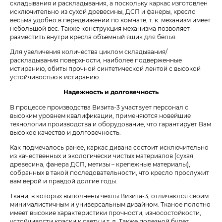
складывания и раскладывания, а поскольку каркас изготовлен
исключительно из сухой древесины, ДСП и фанеры, кресло
весьма удобно в передвижении по комнате, т. к. механизм имеет
небольшой вес. Также конструкция механизма позволяет
разместить внутри кресла объемный ящик для белья.
Для увеличения количества циклом складывания/
раскладывания поверхности, наиболее подверженные
истиранию, обиты прочной синтетической лентой с высокой
устойчивостью к истиранию.
Надежность и долговечность
В процессе производства Визита-3 участвует персонал с
высоким уровнем квалификации, применяются новейшие
технологии производства и оборудование, что гарантирует Вам
высокое качество и долговечность.
Как подмечалось ранее, каркас дивана состоит исключительно
из качественных и экологически чистых материалов (сухая
древесина, фанера ДСП, метизы – крепежные материалы),
собранных в такой последовательности, что кресло прослужит
вам верой и правдой долгие годы.
Ткани, в которых выполнены чехлы Визита-3, отличаются своим
минималистичным и универсальным дизайном. Тканое полотно
имеет высокие характеристики прочности, износостойкости,
устойчивости краски к свету и т. д. Также полезной будет