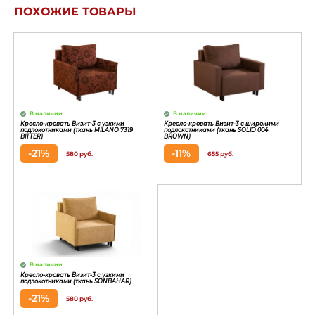
ПОХОЖИЕ ТОВАРЫ
В наличии
В наличии
Кресло-кровать Визит-3 с узкими
Кресло-кровать Визит-3 с широкими
подлокотниками (ткань MILANO 7319
подлокотниками (ткань SOLID 004
BITTER)
BROWN)
-21%
-11%
580 руб.
655 руб.
В наличии
Кресло-кровать Визит-3 с узкими
подлокотниками (ткань SONBAHAR)
-21%
580 руб.