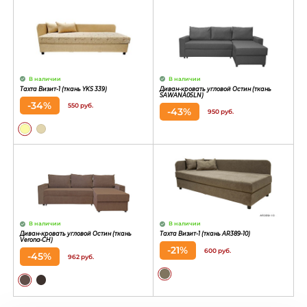
В наличии
В наличии
Тахта Визит-1 (ткань YKS 339)
Диван-кровать угловой Остин (ткань
SAWANA05LN)
-34%
550 руб.
-43%
950 руб.
В наличии
В наличии
Диван-кровать угловой Остин (ткань
Тахта Визит-1 (ткань AR389-10)
Verona-CH)
-21%
600 руб.
-45%
962 руб.