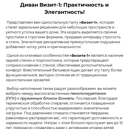
Диван Визит-1: Практичность и
Элегантность!
Представляем вам односпальную тахту
«Визит-1»
, которая
станет идеальным решением для небольших пространств и
уютного уголка вашего дома. Эта модель выделяется своими
простыми и строгими формами, придавая интерьеру строгость
и стиль. Элегантные декоративные прямоугольные подушечки
добавляют нотку уюта и оригинальности.
Одной из ключевых особенностей
«Визита-1»
является наличие
задней стенки и подлокотника, которые предотвращают
соприкосновение с стеной, обеспечивая дополнительный
комфорт. Вместительный бельевой ящик делает эту тахту более
функциональной, выгодно отличая её от традиционных
односпальных кроватей.
Выбор наполнения также радует разнообразием: вы можете
выбрать между высокоэластичным
пенополиуретаном
(ППУ)
и
пружинным блоком Боннель.
Последний, благодаря
термической обработке спиралей, отличается повышенной
упругостью и способностью выдерживать значительные
нагрузки. Под давлением спирали становятся твердыми,
равномерно распределяя вес, что гарантирует долговечность и
надежность модели. Матрас с этим блоком прослужит вам до 15
лет, прекрасно справляясь даже с активными играми детей.