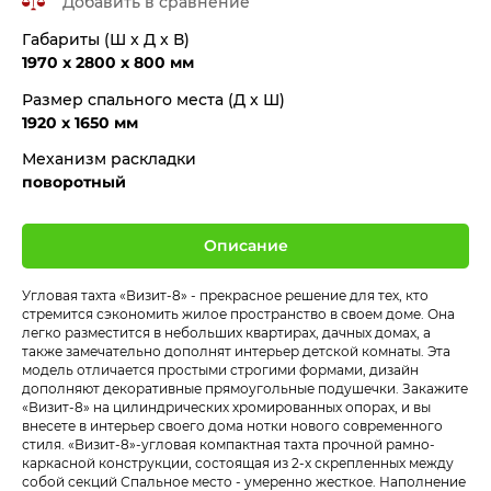
Добавить в сравнение
Габариты (Ш x Д x В)
1970 x 2800 x 800 мм
Размер спального места (Д x Ш)
1920 x 1650 мм
Механизм раскладки
поворотный
Описание
Угловая тахта «Визит-8» - прекрасное решение для тех, кто
стремится сэкономить жилое пространство в своем доме. Она
легко разместится в небольших квартирах, дачных домах, а
также замечательно дополнят интерьер детской комнаты. Эта
модель отличается простыми строгими формами, дизайн
дополняют декоративные прямоугольные подушечки. Закажите
«Визит-8» на цилиндрических хромированных опорах, и вы
внесете в интерьер своего дома нотки нового современного
стиля. «Визит-8»-угловая компактная тахта прочной рамно-
каркасной конструкции, состоящая из 2-х скрепленных между
собой секций Спальное место - умеренно жесткое. Наполнение