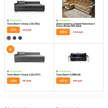
В наличии
В наличии
Тахта Визит-1 (ткань LUX) (ПБн)
Диван-кровать угловой Романтика-1
(ткань Bornes 11617,4Sed)
-21%
642 руб.
-50%
3 146 руб.
В наличии
В наличии
Тахта Визит-1 (ткань LUX) (ППУ)
Тахта Визит-6 (19В6-28)
-21%
-47%
567 руб.
900 руб.