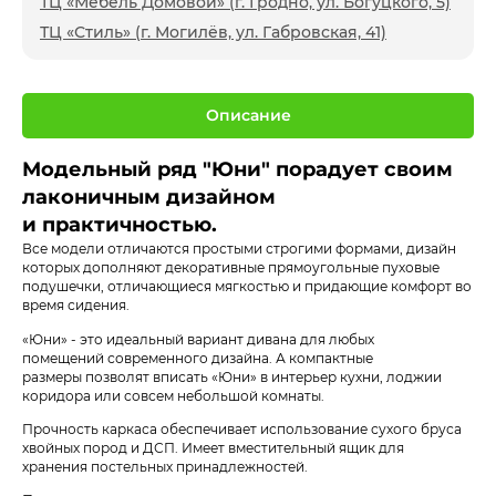
ТЦ «Мебель Домовой» (г. Гродно, ул. Богуцкого, 5)
ТЦ «Стиль» (г. Могилёв, ул. Габровская, 41)
Описание
Модельный ряд "Юни" порадует своим
лаконичным дизайном
и практичностью.
Все модели отличаются простыми строгими формами, дизайн
которых дополняют декоративные прямоугольные пуховые
подушечки, отличающиеся мягкостью и придающие комфорт во
время сидения.
«Юни» - это идеальный вариант дивана для любых
помещений современного дизайна. А компактные
размеры позволят вписать «Юни» в интерьер кухни, лоджии
коридора или совсем небольшой комнаты.
Прочность каркаса обеспечивает использование сухого бруса
хвойных пород и ДСП. Имеет вместительный ящик для
хранения постельных принадлежностей.