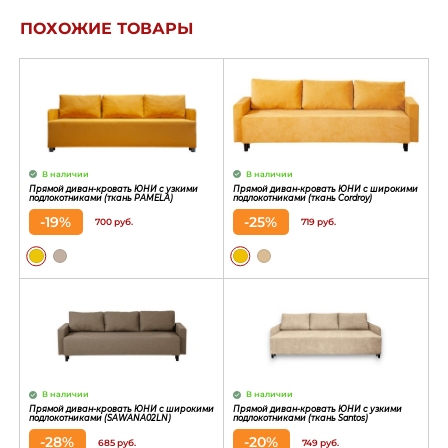
ПОХОЖИЕ ТОВАРЫ
В наличии
В наличии
Прямой диван-кровать ЮНИ с узкими
Прямой диван-кровать ЮНИ с широкими
подлокотниками (ткань PAMELA)
подлокотниками (ткань Cordroy)
-19%
-25%
700 руб.
719 руб.
В наличии
В наличии
Прямой диван-кровать ЮНИ с широкими
Прямой диван-кровать ЮНИ с узкими
подлокотниками (SAWANA02LN)
подлокотниками (ткань Santos)
-28%
-20%
685 руб.
749 руб.