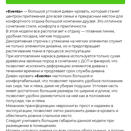
«Evento»
— большой угловой диван-кровать, который станет
центром притяжения для всей семьи и прекрасным местом для
комфортного отдыха большой компании друзей. Это отличное
сочетание стиля, комфорта и практичности.
В этой модели все располагает к отдыху — плавные линии,
удобная посадка, мягкие подушки.
Декоративная строчка с утяжками на мягких элементах служит
не только элементом дизайна, но и предотвращает
растягивание ткани в процессе эксплуатации.
При изготовлении каркаса дивана используется только сухая
древесина хвойных пород в сочетании с ДСП и фанерой, что
позволяет исключить деформацию элементов дивана с
течением времени и продлевает срок службы дивана.
Диван-кровать
«Evento»
настолько большой и
комфортабельный, что позволяет принять удобное положение
как сидя, так и лёжа, даже не убирая подушки. Угловая часть
имеет достаточно большие размеры по ширине и длине, что
позволяет удобно разместиться на ней как в положении
полусидя, так и лёжа.
Механизм трансформации «еврокнига» прост и надежен в
эксплуатации, позволяет легко разложить диван в кровать и
обеспечить ровное спальное место.
Следует учитывать большие габариты данной модели при
размещении в помещениях.
Модель углового дивана со всех сторон обита тканью, а потому