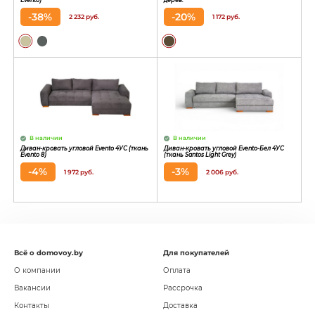
-38%
-20%
2 232 руб.
1 172 руб.
В наличии
В наличии
Диван-кровать угловой Evento 4УС (ткань
Диван-кровать угловой Evento-Бел 4УС
Evento 8)
(ткань Santos Light Grey)
-4%
-3%
1 972 руб.
2 006 руб.
Всё о domovoy.by
Для покупателей
О компании
Оплата
Вакансии
Рассрочка
Контакты
Доставка