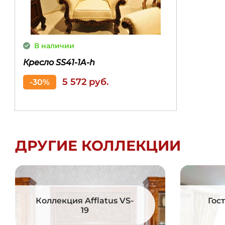
В наличии
Кресло SS41-1A-h
5 572 руб.
-30%
Ширина
Длина
Высота
ДРУГИЕ КОЛЛЕКЦИИ
970 мм
1040 мм
1110 мм
Коллекция Afflatus VS-
Гос
19