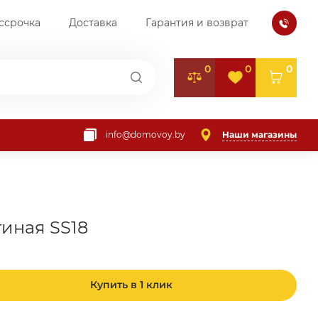
ссрочка
Доставка
Гарантия и возврат
0
0
0
Наши магазины
info@domovoy.by
тиная SS18
Купить в 1 клик