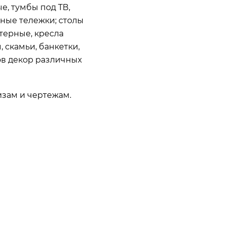
е, тумбы под ТВ,
чные тележки; столы
терные, кресла
 скамьи, банкетки,
ов декор различных
зам и чертежам.