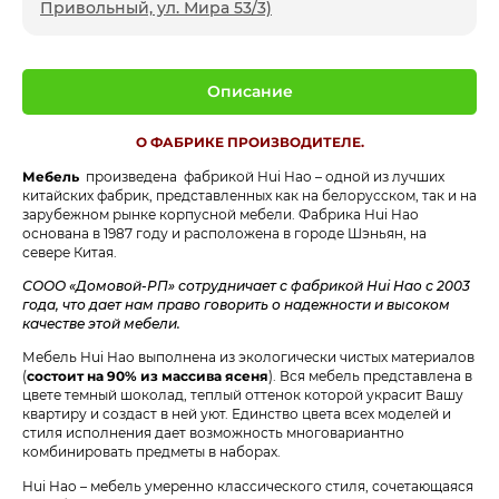
Привольный, ул. Мира 53/3)
Описание
О ФАБРИКЕ ПРОИЗВОДИТЕЛЕ.
Мебель
произведена
фабрикой Hui Hao – одной из лучших
китайских фабрик, представленных как на белорусском, так и на
зарубежном рынке корпусной мебели. Фабрика Hui Hao
основана в 1987 году и расположена в городе Шэньян, на
севере Китая.
СООО «Домовой-РП» сотрудничает с фабрикой Hui Hao с 2003
года, что дает нам право говорить о надежности и высоком
качестве этой мебели.
Мебель Hui Hao выполнена из экологически чистых материалов
(
состоит на 90% из массива ясеня
). Вся мебель представлена в
цвете темный шоколад, теплый оттенок которой украсит Вашу
квартиру и создаст в ней уют. Единство цвета всех моделей и
стиля исполнения дает возможность многовариантно
комбинировать предметы в наборах.
Hui Hao – мебель умеренно классического стиля, сочетающаяся