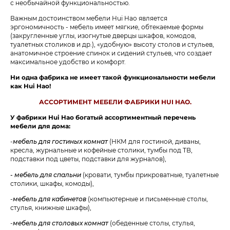
с необычайной функциональностью.
Важным достоинством мебели Hui Hao является
эргономичность - мебель имеет мягкие, обтекаемые формы
(закругленные углы, изогнутые дверцы шкафов, комодов,
туалетных столиков и др.), «удобную» высоту столов и стульев,
анатомичное строение спинок и сидений стульев, что создает
максимальное удобство и комфорт.
Ни одна фабрика не имеет такой функциональности мебели
как Hui Hao!
АССОРТИМЕНТ МЕБЕЛИ ФАБРИКИ HUI HAO.
У фабрики Hui Hao богатый ассортиментный перечень
мебели для дома:
-
мебель для гостиных комнат
(НКМ для гостиной, диваны,
кресла, журнальные и кофейные столики, тумбы под ТВ,
подставки под цветы, подставки для журналов),
- мебель для спальни
(кровати, тумбы прикроватные, туалетные
столики, шкафы, комоды),
-
мебель для кабинетов
(компьютерные и письменные столы,
стулья, книжные шкафы),
-
мебель для столовых комнат
(обеденные столы, стулья,