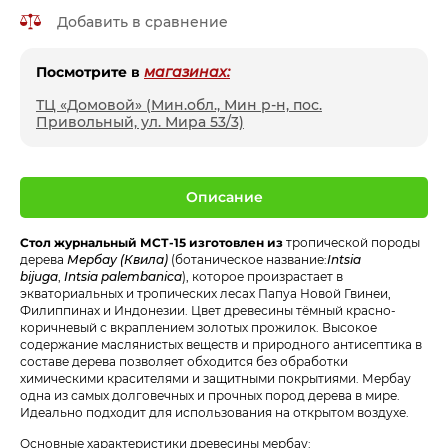
Добавить в сравнение
Посмотрите в
магазинах:
ТЦ «Домовой» (Мин.обл., Мин р-н, пос.
Привольный, ул. Мира 53/3)
Описание
Стол журнальный МСТ-15 изготовлен из
тропической породы
дерева
Мербау (Квила)
(ботаническое название:
Intsia
bijuga
,
Intsia palembanica
), которое произрастает в
экваториальных и тропических лесах Папуа Новой Гвинеи,
Филиппинах и Индонезии. Цвет древесины тёмный красно-
коричневый с вкраплением золотых прожилок. Высокое
содержание маслянистых веществ и природного антисептика в
составе дерева позволяет обходится без обработки
химическими красителями и защитными покрытиями. Мербау
одна из самых долговечных и прочных пород дерева в мире.
Идеально подходит для использования на открытом воздухе.
Основные характеристики древесины мербау: